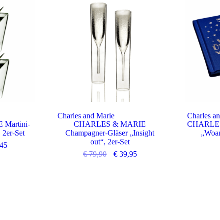
Charles and Marie
Charles a
Martini-
CHARLES & MARIE
CHARLES
, 2er-Set
Champagner-Gläser „Insight
„Woan
out“, 2er-Set
45
€
79,90
€
39,95