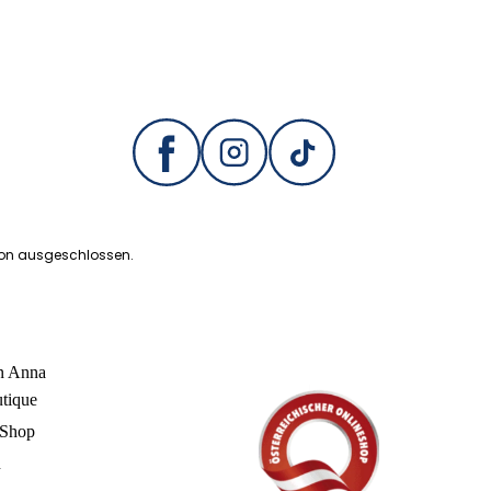
ion ausgeschlossen.
in Anna
utique
 Shop
n