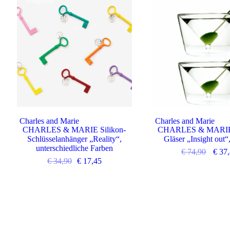
Charles and Marie
Charles and Marie
CHARLES & MARIE Silikon-
CHARLES & MARIE 
Schlüsselanhänger „Reality“,
Gläser „Insight out“
unterschiedliche Farben
€
74,90
€
37,
€
34,90
€
17,45