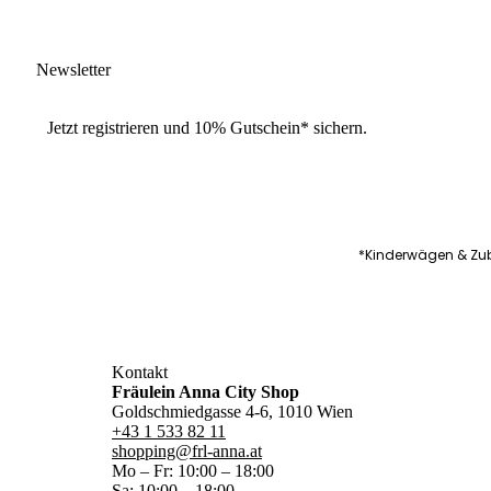
Newsletter
Jetzt
registrieren
und
10% Gutschein
* sichern.
*Kinderwägen & Zub
Kontakt
Fräulein Anna City Shop
Goldschmiedgasse 4-6, 1010 Wien
+43 1 533 82 11
shopping@frl-anna.at
Mo – Fr: 10:00 – 18:00
Sa: 10:00 – 18:00