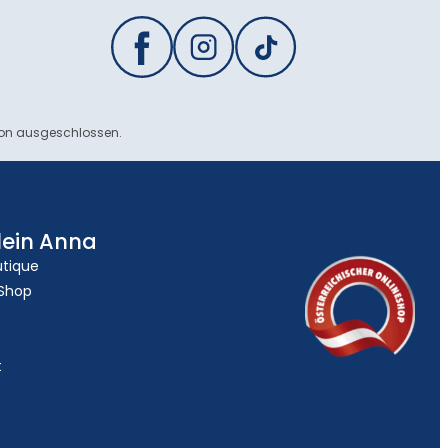
ion ausgeschlossen.
lein Anna
utique
 Shop
t