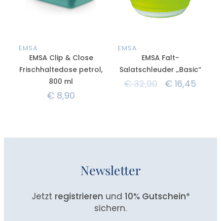
EMSA
EMSA
EMSA Clip & Close
EMSA Falt-
Frischhaltedose petrol,
Salatschleuder „Basic“
800 ml
€
32,90
€
16,45
€
8,90
Newsletter
Jetzt
registrieren
und
10% Gutschein
*
sichern.