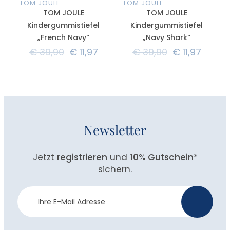
TOM JOULE
TOM JOULE
TOM JOULE
TOM JOULE
Kindergummistiefel
Kindergummistiefel
„French Navy“
„Navy Shark“
€
39,90
€
11,97
€
39,90
€
11,97
Newsletter
Jetzt
registrieren
und
10% Gutschein
*
sichern.
Newsletter
>
Anmeldung