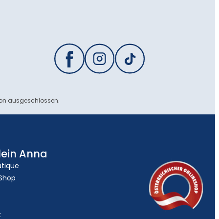
ion ausgeschlossen.
lein Anna
utique
 Shop
t