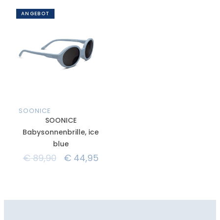
ANGEBOT
SOONICE
SOONICE
Babysonnenbrille, ice
blue
€
89,90
€
44,95