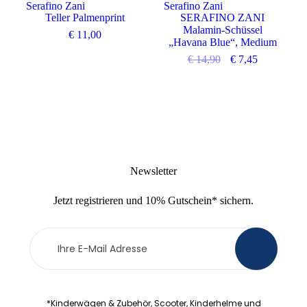
Serafino Zani
Serafino Zani
Teller Palmenprint
SERAFINO ZANI
Malamin-Schüssel
€
11,00
„Havana Blue“, Medium
€
14,90
€
7,45
Newsletter
Jetzt
registrieren
und
10% Gutschein
* sichern.
Newsletter
>
Anmeldung
*Kinderwägen & Zubehör, Scooter, Kinderhelme und