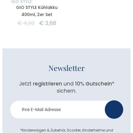
GIO STYLE
GIO STYLE Kühlakku
400ml, 2er Set
€
4,90
€
3,68
Newsletter
Jetzt
registrieren
und
10% Gutschein
*
sichern.
Newsletter
>
Anmeldung
*Kinderwägen & Zubehör, Scooter, Kinderhelme und