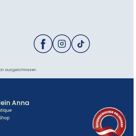
ion ausgeschlossen.
lein Anna
utique
 Shop