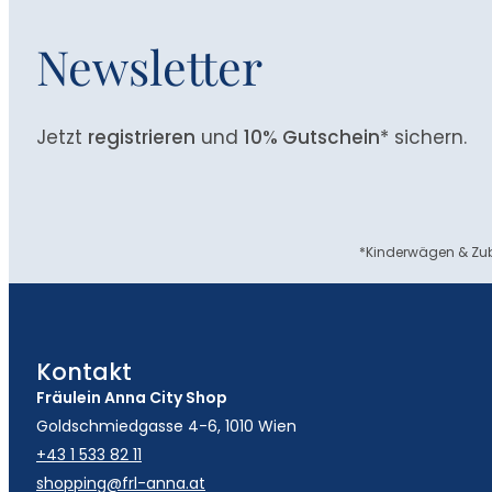
Newsletter
Jetzt
registrieren
und
10% Gutschein
* sichern.
*Kinderwägen & Zub
Kontakt
Fräulein Anna City Shop
Goldschmiedgasse 4-6, 1010 Wien
+43 1 533 82 11
shopping@frl-anna.at