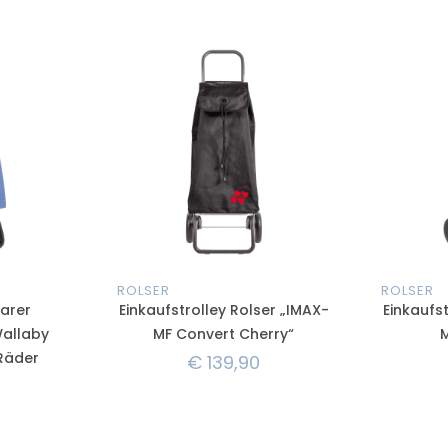
ROLSER
ROLSER
arer
Einkaufstrolley Rolser „IMAX-
Einkaufst
Wallaby
MF Convert Cherry“
M
 Räder
€
139,90