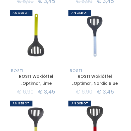
€
6,90
€
3,45
€
6,90
€
3,45
ANGEBOT
ANGEBOT
ROSTI
ROSTI
ROSTI Woklöffel
ROSTI Woklöffel
„Optima“, Lime
„Optima“, Nordic Blue
€
6,90
€
3,45
€
6,90
€
3,45
ANGEBOT
ANGEBOT