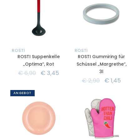
ROSTI
ROSTI
ROSTI Suppenkelle
ROSTI Gummiring für
„Optima“, Rot
Schüssel „Margrethe“,
3l
€
6,90
€
3,45
€
2,90
€
1,45
ANGEBOT