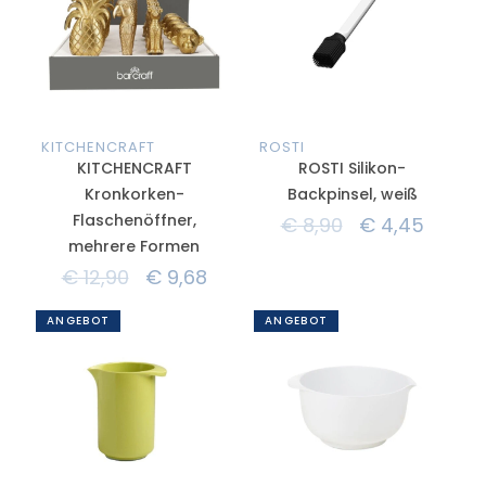
KITCHENCRAFT
ROSTI
KITCHENCRAFT
ROSTI Silikon-
Kronkorken-
Backpinsel, weiß
Flaschenöffner,
€
8,90
€
4,45
mehrere Formen
€
12,90
€
9,68
ANGEBOT
ANGEBOT