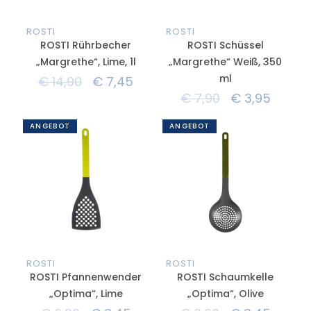
ROSTI
ROSTI
ROSTI Rührbecher
ROSTI Schüssel
„Margrethe“, Lime, 1l
„Margrethe“ Weiß, 350
ml
€
14,90
€
7,45
€
7,90
€
3,95
ANGEBOT
ANGEBOT
ROSTI
ROSTI
ROSTI Pfannenwender
ROSTI Schaumkelle
„Optima“, Lime
„Optima“, Olive