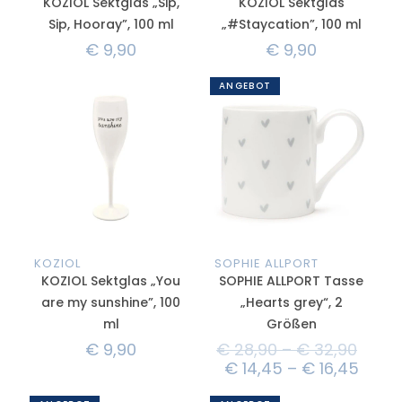
KOZIOL Sektglas „Sip,
KOZIOL Sektglas
Sip, Hooray”, 100 ml
„#Staycation”, 100 ml
€
9,90
€
9,90
ANGEBOT
KOZIOL
SOPHIE ALLPORT
KOZIOL Sektglas „You
SOPHIE ALLPORT Tasse
are my sunshine”, 100
„Hearts grey“, 2
ml
Größen
€
9,90
€
28,90
–
€
32,90
€
14,45
–
€
16,45