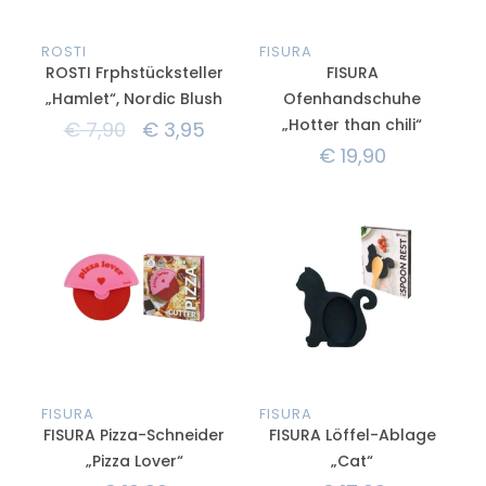
ROSTI
FISURA
ROSTI Frphstücksteller
FISURA
„Hamlet“, Nordic Blush
Ofenhandschuhe
„Hotter than chili“
€
7,90
€
3,95
€
19,90
FISURA
FISURA
FISURA Pizza-Schneider
FISURA Löffel-Ablage
„Pizza Lover“
„Cat“