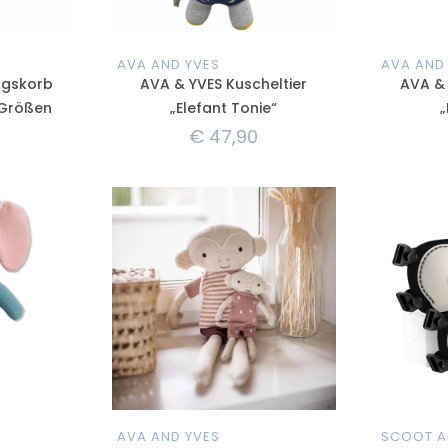
AVA AND YVES
AVA AND
ngskorb
AVA & YVES Kuscheltier
AVA & 
 Größen
„Elefant Tonie“
„
€
47,90
AVA AND YVES
SCOOT A