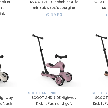
eltier
AVA & YVES Kuscheltier Affe
SCOOT A
n“,
mit Baby, rot/aubergine
Set
ink
€
59,90
SCOOT AND RIDE
SCOOT A
Highway
SCOOT AND RIDE Highway
SCOOT 
o“, ash
Kick 1 „Push and go“,
Kick 1 „