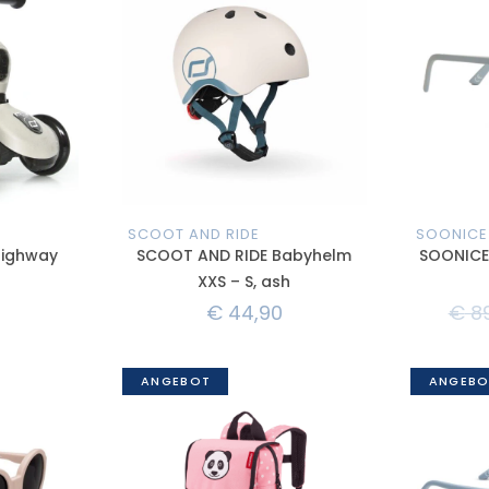
SCOOT AND RIDE
SOONICE
Highway
SCOOT AND RIDE Babyhelm
SOONICE 
XXS – S, ash
€
44,90
€
89
ANGEBOT
ANGEBO