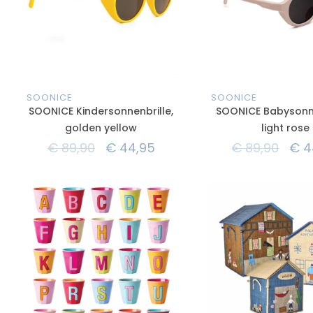
SOONICE
SOONICE
SOONICE Kindersonnenbrille,
SOONICE Babysonne
golden yellow
light rose
€
89,90
€
44,95
€
89,90
€
4