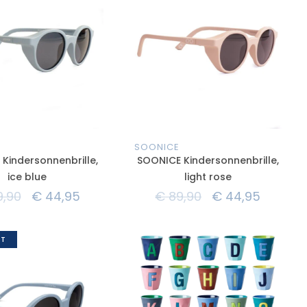
SOONICE
Kindersonnenbrille,
SOONICE Kindersonnenbrille,
ice blue
light rose
,90
€
44,95
€
89,90
€
44,95
T