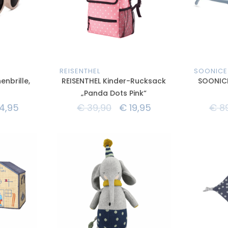
REISENTHEL
SOONICE
nbrille,
REISENTHEL Kinder-Rucksack
SOONICE
„Panda Dots Pink“
4,95
€
39,90
€
19,95
€
89