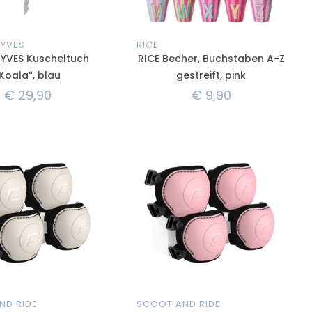
 YVES
RICE
YVES Kuscheltuch
RICE Becher, Buchstaben A-Z
Koala“, blau
gestreift, pink
€
29,90
€
9,90
ND RIDE
SCOOT AND RIDE