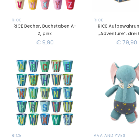
RICE
RICE
RICE Becher, Buchstaben A-
RICE Aufbewahru
Z, pink
„Adventure“, drei
€
9,90
€
79,90
RICE
AVA AND YVES