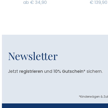
ab
€
34,90
€
139,90
Newsletter
Jetzt
registrieren
und
10% Gutschein
* sichern.
*Kinderwägen & Zub