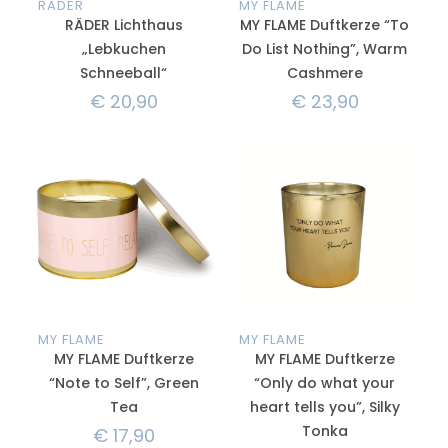
RÄDER
MY FLAME
RÄDER Lichthaus
MY FLAME Duftkerze “To
„Lebkuchen
Do List Nothing”, Warm
Schneeball“
Cashmere
€
20,90
€
23,90
MY FLAME
MY FLAME
MY FLAME Duftkerze
MY FLAME Duftkerze
“Note to Self”, Green
“Only do what your
Tea
heart tells you”, Silky
Tonka
€
17,90